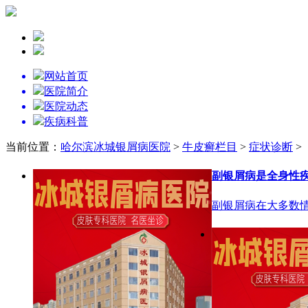
网站首页
医院简介
医院动态
疾病科普
当前位置：
哈尔滨冰城银屑病医院
>
牛皮癣栏目
>
症状诊断
>
副银屑病是全身性
副银屑病在大多数情